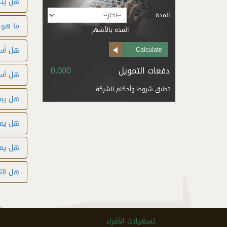
هل يتم
المدة
ما هو 
المدة بالأشهر
Description
From
هل أست
دفعات التمويل
0.000
هل أست
تطبق شروط وأحكام الشركة
TandC
هل يمك
هل يم
هل يمك
هل الت
تسهيلات الأفراد